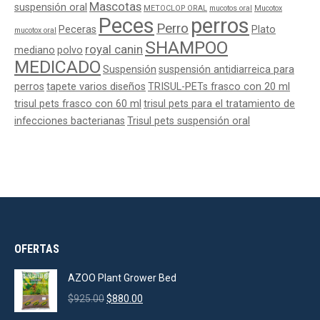
Mascotas
suspensión oral
METOCLOP ORAL
mucotos oral
Mucotox
Peces
perros
Perro
Peceras
Plato
mucotox oral
SHAMPOO
royal canin
mediano
polvo
MEDICADO
Suspensión
suspensión antidiarreica para
perros
tapete varios diseños
TRISUL-PETs frasco con 20 ml
trisul pets frasco con 60 ml
trisul pets para el tratamiento de
infecciones bacterianas
Trisul pets suspensión oral
OFERTAS
AZOO Plant Grower Bed
Original
Current
$
925.00
$
880.00
price
price