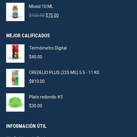
was:
is:
Moxid 10 ML
$925.00.
$880.00.
Original
Current
$
105.00
$
75.00
price
price
was:
is:
MEJOR CALIFICADOS
$105.00.
$75.00.
Termómetro Digital
$
40.00
CREDELIO PLUS (225 MG) 5.5 - 11 KG
$
810.00
Plato redondo #3
$
30.00
INFORMACIÓN ÚTIL