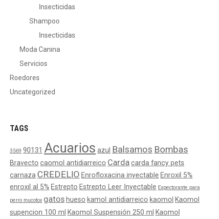
Insecticidas
Shampoo
Insecticidas
Moda Canina
Servicios
Roedores
Uncategorized
TAGS
Acuarios
Balsamos
Bombas
90131
azul
3569
Carda
Bravecto
caomol antidiarreico
carda fancy pets
CREDELIO
carnaza
Enrofloxacina inyectable
Enroxil 5%
enroxil al 5%
Estrepto
Estrepto Leer Inyectable
Expectorante para
gatos
hueso
kamol antidiarreico
kaomol
Kaomol
perro mucotox
supencion 100 ml
Kaomol Suspensión 250 ml
Kaomol