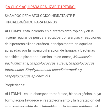
¡DA CLICK AQUI PARA REALIZAR TU PEDIDO!
SHAMPOO DERMATOLÓGICO HIDRATANTE E
HIPOALERGÉNICO PARA PERROS
ALLERMYL está indicado en el tratamiento tópico y en la
higiene regular de perros afectados por alergias y reacciones
de hipersensibilidad cutánea, principalmente en aquellas
agravadas por la hiperproliferación de hongos y bacterias
sensibles a piroctona olamina, tales como
, Malassezia
pachydermatis, Staphylococcus aureus, Staphylococcus
intermedius, Staphylococcus pseudintermedius
y
Staphylococcus epidermidis.
Propiedades:
ALLERMYL es un shampoo terapéutico, hipoalergénico, cuya
formulación favorece el restablecimiento y la hidratación del
pelo, restauración de la integridad de la barrera cutánea y el