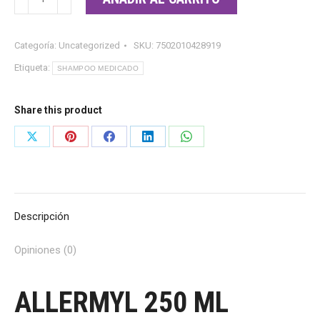
250
ML
Categoría:
Uncategorized
SKU:
7502010428919
cantidad
Etiqueta:
SHAMPOO MEDICADO
Share this product
Share
Share
Share
Share
Share
on
on
on
on
on
X
Pinterest
Facebook
LinkedIn
WhatsApp
Descripción
Opiniones (0)
ALLERMYL 250 ML