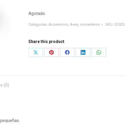
Agotado
Categorías:
Accesorios
,
Aves
,
comederos
SKU:
22023
Share this product
Share
Share
Share
Share
Share
on
on
on
on
on
X
Pinterest
Facebook
LinkedIn
WhatsApp
s (0)
s pequeñas.