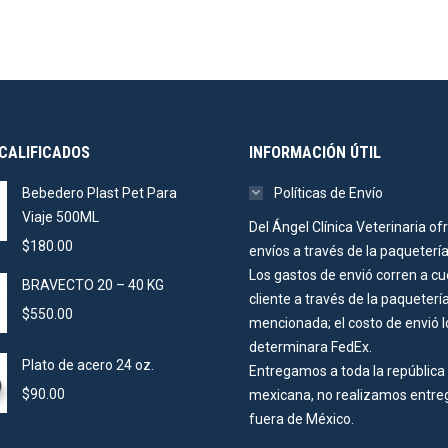
CALIFICADOS
INFORMACIÓN ÚTIL
Bebedero Plast Pet Para
Políticas de Envío
Viaje 500ML
Del Ángel Clínica Veterinaria of
$
180.00
envíos a través de la paqueterí
Los gastos de envió corren a cu
BRAVECTO 20 – 40 KG
cliente a través de la paqueterí
$
550.00
mencionada; el costo de envió l
determinara FedEx.
Plato de acero 24 oz.
Entregamos a toda la república
$
90.00
mexicana, no realizamos entre
fuera de México.