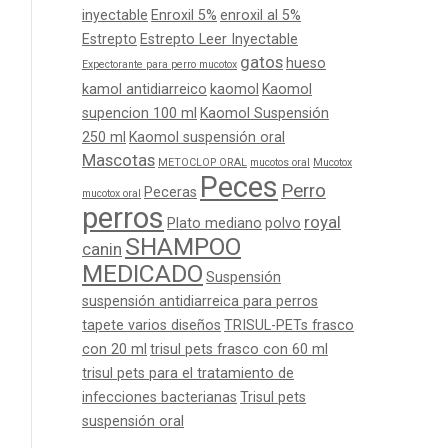
inyectable
Enroxil 5%
enroxil al 5%
Estrepto
Estrepto Leer Inyectable
gatos
hueso
Expectorante para perro mucotox
kamol antidiarreico
kaomol
Kaomol
supencion 100 ml
Kaomol Suspensión
250 ml
Kaomol suspensión oral
Mascotas
METOCLOP ORAL
mucotos oral
Mucotox
Peces
Perro
Peceras
mucotox oral
perros
royal
Plato mediano
polvo
SHAMPOO
canin
MEDICADO
Suspensión
suspensión antidiarreica para perros
tapete varios diseños
TRISUL-PETs frasco
con 20 ml
trisul pets frasco con 60 ml
trisul pets para el tratamiento de
infecciones bacterianas
Trisul pets
suspensión oral