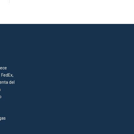
rece
a FedEx,
enta del
a
o
gas