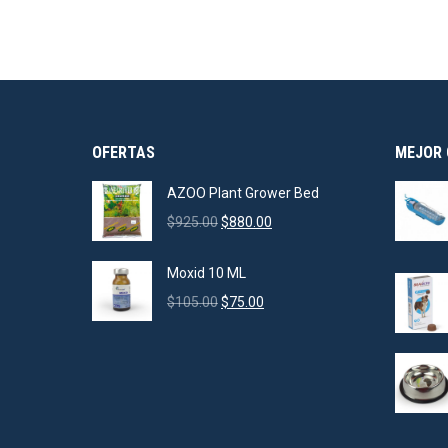
OFERTAS
MEJOR 
AZOO Plant Grower Bed
Original
Current
$
925.00
$
880.00
price
price
was:
is:
Moxid 10 ML
$925.00.
$880.00.
Original
Current
$
105.00
$
75.00
price
price
was:
is:
$105.00.
$75.00.