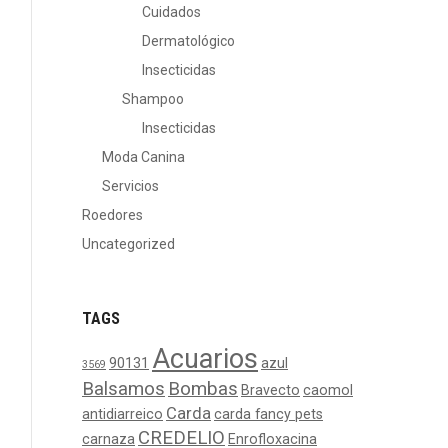
Cuidados
Dermatológico
Insecticidas
Shampoo
Insecticidas
Moda Canina
Servicios
Roedores
Uncategorized
TAGS
Acuarios
90131
azul
3569
Balsamos
Bombas
Bravecto
caomol
Carda
antidiarreico
carda fancy pets
CREDELIO
carnaza
Enrofloxacina