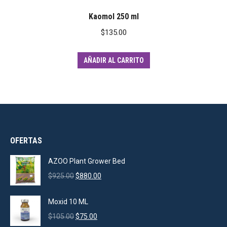
Kaomol 250 ml
$
135.00
AÑADIR AL CARRITO
OFERTAS
AZOO Plant Grower Bed
Original
Current
$
925.00
$
880.00
price
price
was:
is:
Moxid 10 ML
$925.00.
$880.00.
Original
Current
$
105.00
$
75.00