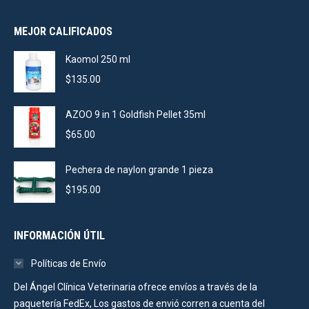
price
price
was:
is:
MEJOR CALIFICADOS
$105.00.
$75.00.
io
io
Kaomol 250 ml
imo
imo
$
135.00
AZOO 9 in 1 Goldfish Pellet 35ml
$
65.00
Pechera de naylon grande 1 pieza
$
195.00
INFORMACIÓN ÚTIL
Políticas de Envío
Del Ángel Clínica Veterinaria ofrece envíos a través de la
paquetería FedEx, Los gastos de envió corren a cuenta del