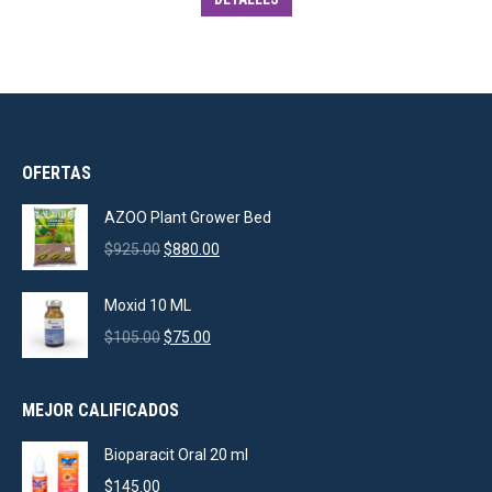
OFERTAS
AZOO Plant Grower Bed
Original
Current
$
925.00
$
880.00
price
price
was:
is:
Moxid 10 ML
$925.00.
$880.00.
Original
Current
$
105.00
$
75.00
price
price
was:
is:
MEJOR CALIFICADOS
$105.00.
$75.00.
Bioparacit Oral 20 ml
$
145.00