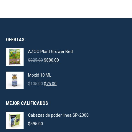
OFERTAS
AZOO Plant Grower Bed
Original
Current
$
925.00
$
880.00
price
price
was:
is:
Moxid 10 ML
$925.00.
$880.00.
Original
Current
$
105.00
$
75.00
price
price
was:
is:
MEJOR CALIFICADOS
$105.00.
$75.00.
Cabezas de poder linea SP-2300
$
595.00