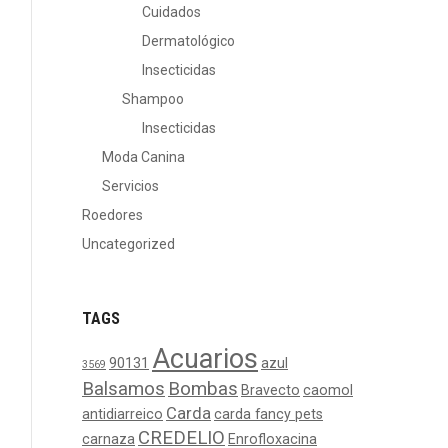
Cuidados
Dermatológico
Insecticidas
Shampoo
Insecticidas
Moda Canina
Servicios
Roedores
Uncategorized
TAGS
Acuarios
90131
azul
3569
Balsamos
Bombas
Bravecto
caomol
Carda
antidiarreico
carda fancy pets
CREDELIO
carnaza
Enrofloxacina