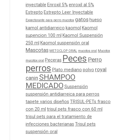
inyectable
Enroxil 5%
enroxil al 5%
Estrepto
Estrepto Leer Inyectable
gatos
hueso
Expectorante para perro mucotox
kamol antidiarreico
kaomol
Kaomol
supencion 100 ml
Kaomol Suspensión
250 ml
Kaomol suspensión oral
Mascotas
METOCLOP ORAL
mucotos oral
Mucotox
Peces
Perro
Peceras
mucotox oral
perros
royal
Plato mediano
polvo
SHAMPOO
canin
MEDICADO
Suspensión
suspensión antidiarreica para perros
tapete varios diseños
TRISUL-PETs frasco
con 20 ml
trisul pets frasco con 60 ml
trisul pets para el tratamiento de
infecciones bacterianas
Trisul pets
suspensión oral