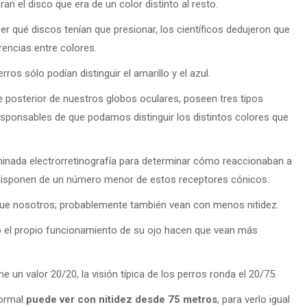
n el disco que era de un color distinto al resto.
r qué discos tenían que presionar, los científicos dedujeron que
rencias entre colores.
s sólo podían distinguir el amarillo y el azul.
e posterior de nuestros globos oculares, poseen tres tipos
esponsables de que podamos distinguir los distintos colores que
minada electrorretinografía para determinar cómo reaccionaban a
s disponen de un número menor de estos receptores cónicos.
que nosotros; probablemente también vean con menos nitidez.
o el propio funcionamiento de su ojo hacen que vean más
 un valor 20/20, la visión típica de los perros ronda el 20/75.
normal
puede ver con nitidez desde 75 metros
, para verlo igual