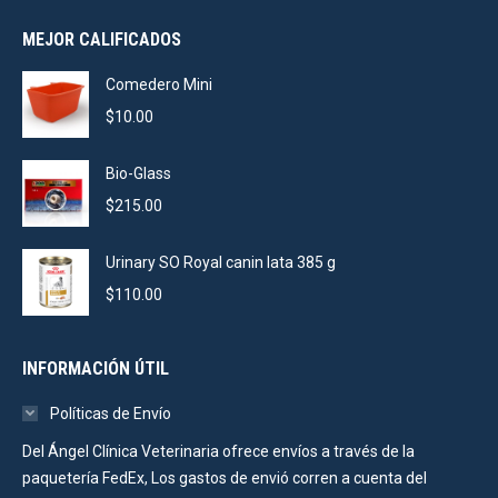
was:
is:
MEJOR CALIFICADOS
$105.00.
$75.00.
Comedero Mini
$
10.00
Bio-Glass
$
215.00
Urinary SO Royal canin lata 385 g
$
110.00
INFORMACIÓN ÚTIL
Políticas de Envío
Del Ángel Clínica Veterinaria ofrece envíos a través de la
paquetería FedEx, Los gastos de envió corren a cuenta del