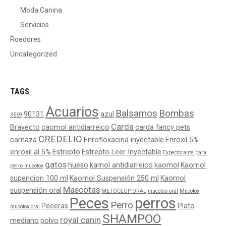
Moda Canina
Servicios
Roedores
Uncategorized
TAGS
Acuarios
Balsamos
Bombas
90131
azul
3569
Carda
Bravecto
caomol antidiarreico
carda fancy pets
CREDELIO
carnaza
Enrofloxacina inyectable
Enroxil 5%
enroxil al 5%
Estrepto
Estrepto Leer Inyectable
Expectorante para
gatos
hueso
kamol antidiarreico
kaomol
Kaomol
perro mucotox
supencion 100 ml
Kaomol Suspensión 250 ml
Kaomol
Mascotas
suspensión oral
METOCLOP ORAL
mucotos oral
Mucotox
Peces
perros
Perro
Peceras
Plato
mucotox oral
SHAMPOO
royal canin
mediano
polvo