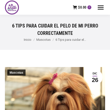
$
0.00
0
6 TIPS PARA CUIDAR EL PELO DE MI PERRO
CORRECTAMENTE
Estás aquí:
Inicio
Mascotas
6 Tips para cuidar el…
Mascotas
DIC
26