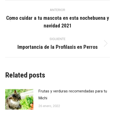
Navegación
ANTERIOR
entre
Como cuidar a tu mascota en esta nochebuena y
Publicación
navidad 2021
anterior:
publicaciones
SIGUIENTE
Importancia de la Profilaxis en Perros
Publicación
siguiente:
Related posts
Frutas y verduras recomendadas para tu
Michi
26 enero, 2022