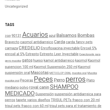
Uncategorized
TAGS
Acuarios
Balsamos
Bombas
90131
azul
3569
Carda
Bravecto
caomol antidiarreico
carda fancy pets
CREDELIO
carnaza
Enrofloxacina inyectable
Enroxil 5%
enroxil al 5%
Estrepto
Estrepto Leer Inyectable
Expectorante para
gatos
hueso
kamol antidiarreico
kaomol
Kaomol
perro mucotox
supencion 100 ml
Kaomol Suspensión 250 ml
Kaomol
Mascotas
suspensión oral
METOCLOP ORAL
mucotos oral
Mucotox
Peces
perros
Perro
Peceras
Plato
mucotox oral
SHAMPOO
royal canin
mediano
polvo
MEDICADO
Suspensión
suspensión antidiarreica para
perros
tapete varios diseños
TRISUL-PETs frasco con 20 ml
trisul pets frasco con 60 ml
trisul pets para el tratamiento de