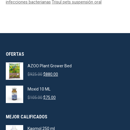
infecciones bacterianas
Trisul pets suspensión oral
OFERTAS
AZOO Plant Grower Bed
Original
Current
$
925.00
$
880.00
price
price
was:
is:
Moxid 10 ML
$925.00.
$880.00.
Original
Current
$
105.00
$
75.00
price
price
was:
is:
MEJOR CALIFICADOS
$105.00.
$75.00.
Kaomol 250 ml