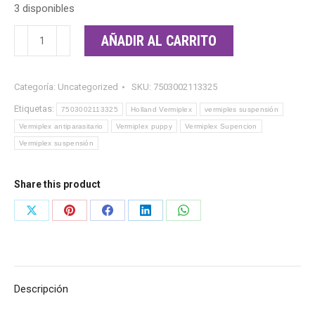
3 disponibles
Vermiplex
AÑADIR AL CARRITO
Puppy
suspensión
Categoría:
Uncategorized
SKU:
7503002113325
120
ml
Etiquetas:
7503002113325
Holland Vermiplex
vermiples suspensión
cantidad
Vermiplex antiparasitario
Vermiplex puppy
Vermiplex Supencion
Vermiplex suspensión
Share this product
Share
Share
Share
Share
Share
on
on
on
on
on
X
Pinterest
Facebook
LinkedIn
WhatsApp
Descripción