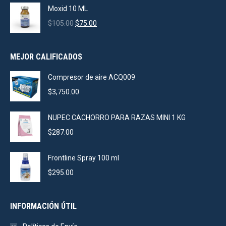
was:
is:
Moxid 10 ML
$925.00.
$880.00.
Original
Current
$
105.00
$
75.00
price
price
was:
is:
MEJOR CALIFICADOS
$105.00.
$75.00.
Compresor de aire ACQ009
$
3,750.00
NUPEC CACHORRO PARA RAZAS MINI 1 KG
$
287.00
Frontline Spray 100 ml
$
295.00
INFORMACIÓN ÚTIL