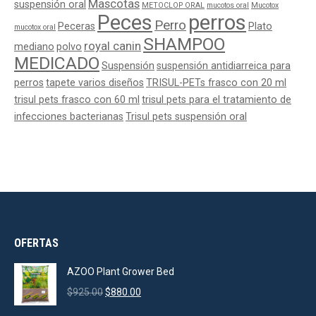
Mascotas
suspensión oral
METOCLOP ORAL
mucotos oral
Mucotox
Peces
perros
Perro
Peceras
Plato
mucotox oral
SHAMPOO
royal canin
mediano
polvo
MEDICADO
Suspensión
suspensión antidiarreica para
perros
tapete varios diseños
TRISUL-PETs frasco con 20 ml
trisul pets frasco con 60 ml
trisul pets para el tratamiento de
infecciones bacterianas
Trisul pets suspensión oral
OFERTAS
AZOO Plant Grower Bed
Original
Current
$
925.00
$
880.00
price
price