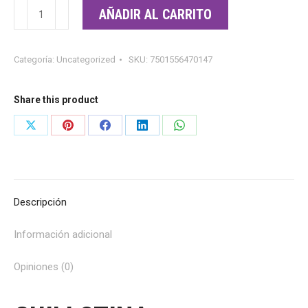
GUILLOTINA
AÑADIR AL CARRITO
CORTAUÑAS
1
Categoría:
Uncategorized
SKU:
7501556470147
PIEZA
cantidad
Share this product
Share
Share
Share
Share
Share
on
on
on
on
on
X
Pinterest
Facebook
LinkedIn
WhatsApp
Descripción
Información adicional
Opiniones (0)