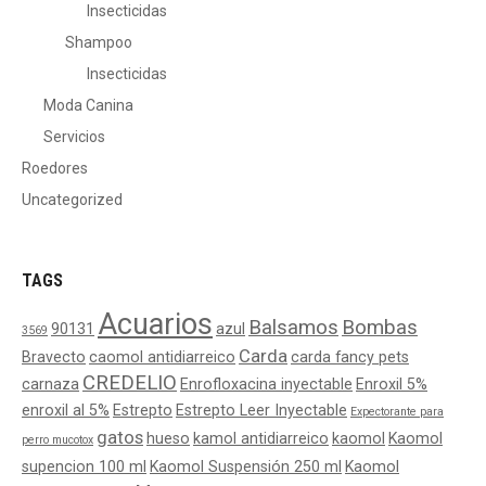
Insecticidas
Shampoo
Insecticidas
Moda Canina
Servicios
Roedores
Uncategorized
TAGS
Acuarios
Balsamos
Bombas
90131
azul
3569
Carda
Bravecto
caomol antidiarreico
carda fancy pets
CREDELIO
carnaza
Enrofloxacina inyectable
Enroxil 5%
enroxil al 5%
Estrepto
Estrepto Leer Inyectable
Expectorante para
gatos
hueso
kamol antidiarreico
kaomol
Kaomol
perro mucotox
supencion 100 ml
Kaomol Suspensión 250 ml
Kaomol