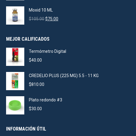
price
price
was:
is:
Moxid 10 ML
$925.00.
$880.00.
Original
Current
$
105.00
$
75.00
price
price
was:
is:
MEJOR CALIFICADOS
$105.00.
$75.00.
Termómetro Digital
$
40.00
CREDELIO PLUS (225 MG) 5.5 - 11 KG
$
810.00
Plato redondo #3
$
30.00
INFORMACIÓN ÚTIL