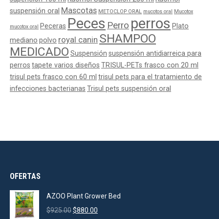
Mascotas
suspensión oral
METOCLOP ORAL
mucotos oral
Mucotox
Peces
perros
Perro
Peceras
Plato
mucotox oral
SHAMPOO
royal canin
mediano
polvo
MEDICADO
Suspensión
suspensión antidiarreica para
perros
tapete varios diseños
TRISUL-PETs frasco con 20 ml
trisul pets frasco con 60 ml
trisul pets para el tratamiento de
infecciones bacterianas
Trisul pets suspensión oral
OFERTAS
AZOO Plant Grower Bed
Original
Current
$
925.00
$
880.00