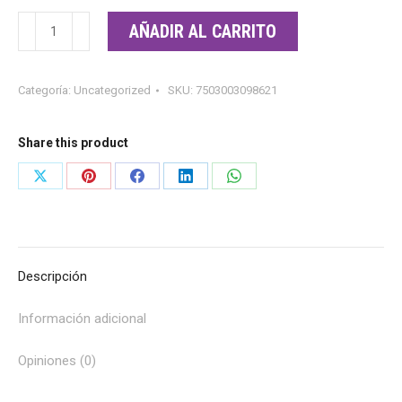
Bioparacitopico
AÑADIR AL CARRITO
20
ml
Categoría:
Uncategorized
SKU:
7503003098621
cantidad
Share this product
Share
Share
Share
Share
Share
on
on
on
on
on
X
Pinterest
Facebook
LinkedIn
WhatsApp
Descripción
Información adicional
Opiniones (0)