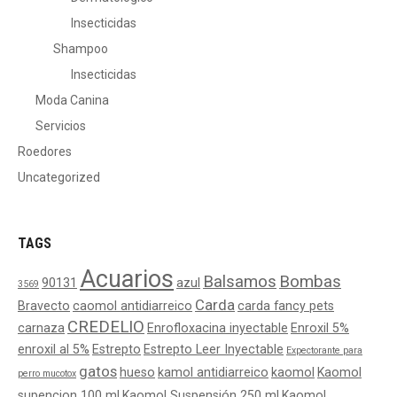
Insecticidas
Shampoo
Insecticidas
Moda Canina
Servicios
Roedores
Uncategorized
TAGS
Acuarios
Balsamos
Bombas
90131
azul
3569
Carda
Bravecto
caomol antidiarreico
carda fancy pets
CREDELIO
carnaza
Enrofloxacina inyectable
Enroxil 5%
enroxil al 5%
Estrepto
Estrepto Leer Inyectable
Expectorante para
gatos
hueso
kamol antidiarreico
kaomol
Kaomol
perro mucotox
supencion 100 ml
Kaomol Suspensión 250 ml
Kaomol