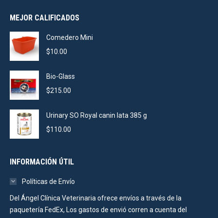
was:
is:
MEJOR CALIFICADOS
$105.00.
$75.00.
Comedero Mini
$
10.00
Bio-Glass
$
215.00
Urinary SO Royal canin lata 385 g
$
110.00
INFORMACIÓN ÚTIL
Políticas de Envío
Del Ángel Clínica Veterinaria ofrece envíos a través de la
paquetería FedEx, Los gastos de envió corren a cuenta del