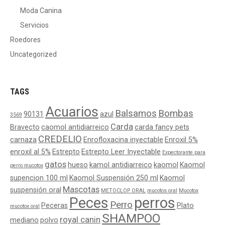
Moda Canina
Servicios
Roedores
Uncategorized
TAGS
Acuarios
Balsamos
Bombas
90131
azul
3569
Carda
Bravecto
caomol antidiarreico
carda fancy pets
CREDELIO
carnaza
Enrofloxacina inyectable
Enroxil 5%
enroxil al 5%
Estrepto
Estrepto Leer Inyectable
Expectorante para
gatos
hueso
kamol antidiarreico
kaomol
Kaomol
perro mucotox
supencion 100 ml
Kaomol Suspensión 250 ml
Kaomol
Mascotas
suspensión oral
METOCLOP ORAL
mucotos oral
Mucotox
Peces
perros
Perro
Peceras
Plato
mucotox oral
SHAMPOO
royal canin
mediano
polvo