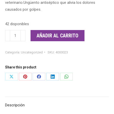
veterinario.Ungüento antiséptico que alivia los dolores
causados por golpes.
42 disponibles
BALSAMO
AÑADIR AL CARRITO
DEL
ELEFANTE
Categoría:
Uncategorized
SKU:
4000023
90
grs.
cantidad
Share this product
Share
Share
Share
Share
Share
on
on
on
on
on
X
Pinterest
Facebook
LinkedIn
WhatsApp
Descripción