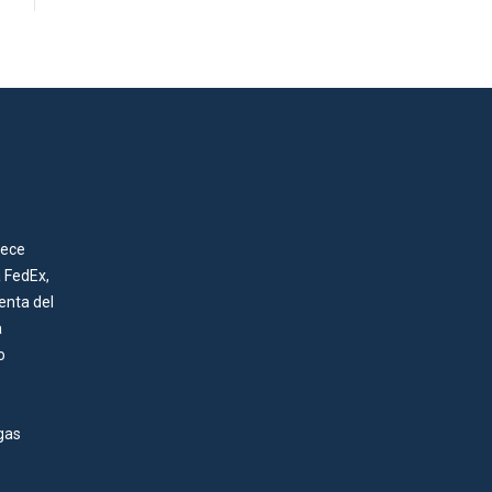
rece
a FedEx,
enta del
a
o
gas