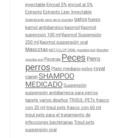
inyectable
Enroxil 5%
enroxil al 5%
Estrepto
Estrepto Leer Inyectable
gatos
hueso
Expectorante para perro mucotox
kamol antidiarreico
kaomol
Kaomol
supencion 100 ml
Kaomol Suspensión
250 ml
Kaomol suspensión oral
Mascotas
METOCLOP ORAL
mucotos oral
Mucotox
Peces
Perro
Peceras
mucotox oral
perros
royal
Plato mediano
polvo
SHAMPOO
canin
MEDICADO
Suspensión
suspensión antidiarreica para perros
tapete varios diseños
TRISUL-PETs frasco
con 20 ml
trisul pets frasco con 60 ml
trisul pets para el tratamiento de
infecciones bacterianas
Trisul pets
suspensión oral