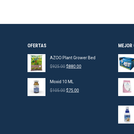
OFERTAS
MEJOR 
AZOO Plant Grower Bed
Original
Current
$
925.00
$
880.00
price
price
was:
is:
Moxid 10 ML
$925.00.
$880.00.
Original
Current
$
105.00
$
75.00
price
price
was:
is:
$105.00.
$75.00.