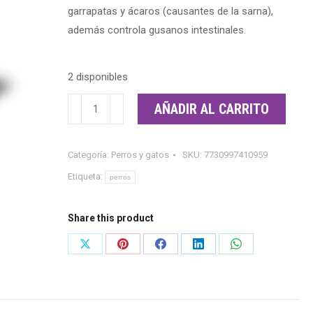
garrapatas y ácaros (causantes de la sarna),
además controla gusanos intestinales.
2 disponibles
NEXGARD
AÑADIR AL CARRITO
SPECTRA
PARA
Categoría:
Perros y gatos
SKU:
7730997410959
PERROS
DE
Etiqueta:
perros
7.6-
15
Share this product
kg
Share
Share
Share
Share
Share
cantidad
on
on
on
on
on
X
Pinterest
Facebook
LinkedIn
WhatsApp