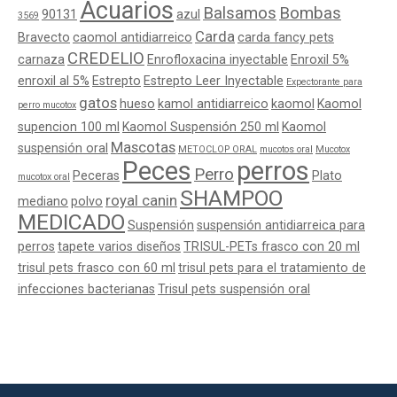
Acuarios
Balsamos
Bombas
90131
azul
3569
Carda
Bravecto
caomol antidiarreico
carda fancy pets
CREDELIO
carnaza
Enrofloxacina inyectable
Enroxil 5%
enroxil al 5%
Estrepto
Estrepto Leer Inyectable
Expectorante para
gatos
hueso
kamol antidiarreico
kaomol
Kaomol
perro mucotox
supencion 100 ml
Kaomol Suspensión 250 ml
Kaomol
Mascotas
suspensión oral
METOCLOP ORAL
mucotos oral
Mucotox
Peces
perros
Perro
Peceras
Plato
mucotox oral
SHAMPOO
royal canin
mediano
polvo
MEDICADO
Suspensión
suspensión antidiarreica para
perros
tapete varios diseños
TRISUL-PETs frasco con 20 ml
trisul pets frasco con 60 ml
trisul pets para el tratamiento de
infecciones bacterianas
Trisul pets suspensión oral