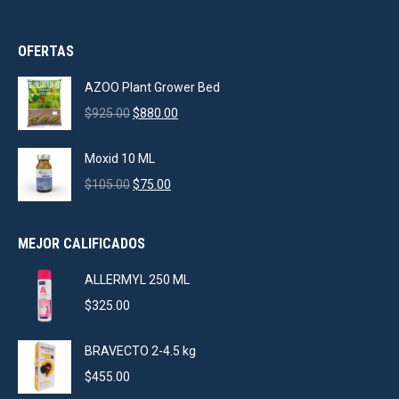
OFERTAS
AZOO Plant Grower Bed
Original
Current
$
925.00
$
880.00
price
price
was:
is:
Moxid 10 ML
$925.00.
$880.00.
Original
Current
$
105.00
$
75.00
price
price
was:
is:
MEJOR CALIFICADOS
$105.00.
$75.00.
ALLERMYL 250 ML
$
325.00
BRAVECTO 2-4.5 kg
$
455.00