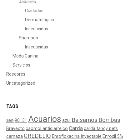
Jabones
Cuidados
Dermatológico
Insecticidas
Shampoo
Insecticidas
Moda Canina
Servicios
Roedores
Uncategorized
TAGS
Acuarios
Balsamos
Bombas
90131
azul
3569
Carda
Bravecto
caomol antidiarreico
carda fancy pets
CREDELIO
carnaza
Enrofloxacina inyectable
Enroxil 5%