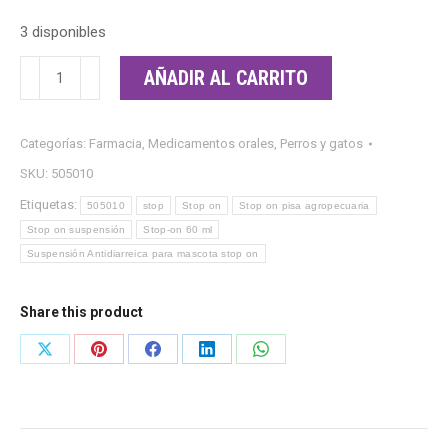
3 disponibles
Stop-
AÑADIR AL CARRITO
on
60
Categorías:
Farmacia
,
Medicamentos orales
,
Perros y gatos
ml
SKU:
505010
cantidad
Etiquetas:
505010
stop
Stop on
Stop on pisa agropecuaria
Stop on suspensión
Stop-on 60 ml
Suspensión Antidiarreica para mascota stop on
Share this product
Share
Share
Share
Share
Share
on
on
on
on
on
X
Pinterest
Facebook
LinkedIn
WhatsApp