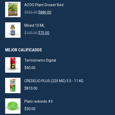
AZOO Plant Grower Bed
Original
Current
$
925.00
$
880.00
price
price
was:
is:
Moxid 10 ML
$925.00.
$880.00.
Original
Current
$
105.00
$
75.00
price
price
was:
is:
MEJOR CALIFICADOS
$105.00.
$75.00.
Termómetro Digital
$
40.00
CREDELIO PLUS (225 MG) 5.5 - 11 KG
$
810.00
Plato redondo #3
$
30.00