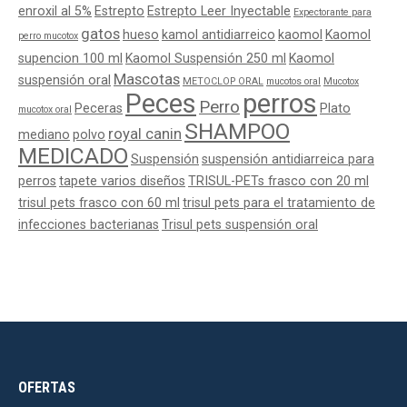
enroxil al 5%
Estrepto
Estrepto Leer Inyectable
Expectorante para
gatos
hueso
kamol antidiarreico
kaomol
Kaomol
perro mucotox
supencion 100 ml
Kaomol Suspensión 250 ml
Kaomol
Mascotas
suspensión oral
METOCLOP ORAL
mucotos oral
Mucotox
Peces
perros
Perro
Peceras
Plato
mucotox oral
SHAMPOO
royal canin
mediano
polvo
MEDICADO
Suspensión
suspensión antidiarreica para
perros
tapete varios diseños
TRISUL-PETs frasco con 20 ml
trisul pets frasco con 60 ml
trisul pets para el tratamiento de
infecciones bacterianas
Trisul pets suspensión oral
OFERTAS