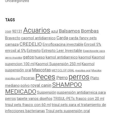
Uncategorized
TAGS
Acuarios
Balsamos
Bombas
90131
azul
3569
Carda
Bravecto
caomol antidiarreico
carda fancy pets
CREDELIO
carnaza
Enrofloxacina inyectable
Enroxil 5%
enroxil al 5%
Estrepto
Estrepto Leer Inyectable
Expectorante para
gatos
hueso
kamol antidiarreico
kaomol
Kaomol
perro mucotox
supencion 100 ml
Kaomol Suspensión 250 ml
Kaomol
Mascotas
suspensión oral
METOCLOP ORAL
mucotos oral
Mucotox
Peces
perros
Perro
Peceras
Plato
mucotox oral
SHAMPOO
royal canin
mediano
polvo
MEDICADO
Suspensión
suspensión antidiarreica para
perros
tapete varios diseños
TRISUL-PETs frasco con 20 ml
trisul pets frasco con 60 ml
trisul pets para el tratamiento de
infecciones bacterianas
Trisul pets suspensión oral