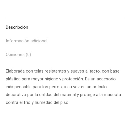
on
on
on
on
on
X
Pinterest
Facebook
LinkedIn
WhatsApp
Descripción
Información adicional
Opiniones (0)
Elaborada con telas resistentes y suaves al tacto, con base
plástica para mayor higiene y protección. Es un accesorio
indispensable para los perros, a su vez es un artículo
decorativo por la calidad del material y protege a la mascota
contra el frio y humedad del piso.