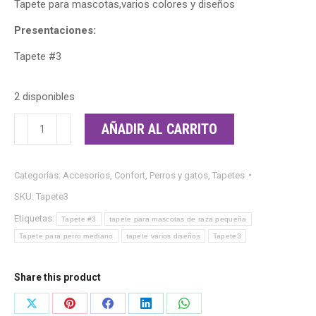
Tapete para mascotas,varios colores y diseños
Presentaciones:
Tapete #3
2 disponibles
Tapete
AÑADIR AL CARRITO
para
mascotas
Categorías:
Accesorios
,
Confort
,
Perros y gatos
,
Tapetes
pequeñas
SKU:
Tapete3
v/colores
cantidad
Etiquetas:
Tapete #3
tapete para mascotas de raza pequeña
Tapete para perro mediano
tapete varios diseños
Tapete3
Share this product
Share
Share
Share
Share
Share