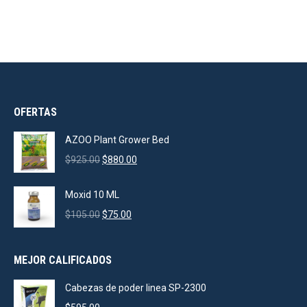
OFERTAS
AZOO Plant Grower Bed
Original
Current
$
925.00
$
880.00
price
price
was:
is:
Moxid 10 ML
$925.00.
$880.00.
Original
Current
$
105.00
$
75.00
price
price
was:
is:
MEJOR CALIFICADOS
$105.00.
$75.00.
Cabezas de poder linea SP-2300