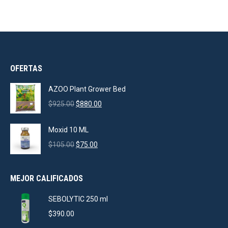
OFERTAS
AZOO Plant Grower Bed
Original
Current
$
925.00
$
880.00
price
price
was:
is:
Moxid 10 ML
$925.00.
$880.00.
Original
Current
$
105.00
$
75.00
price
price
was:
is:
MEJOR CALIFICADOS
$105.00.
$75.00.
SEBOLYTIC 250 ml
$
390.00