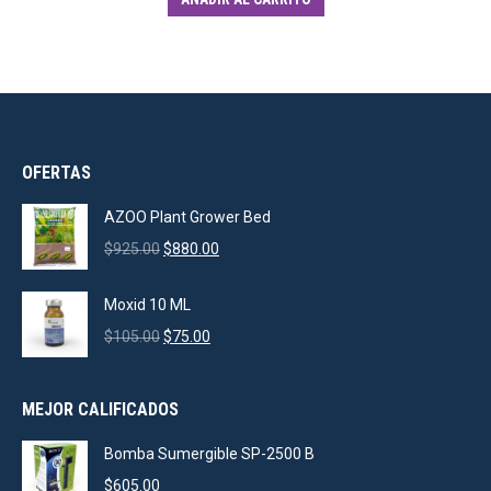
OFERTAS
AZOO Plant Grower Bed
Original
Current
$
925.00
$
880.00
price
price
was:
is:
Moxid 10 ML
$925.00.
$880.00.
Original
Current
$
105.00
$
75.00
price
price
was:
is:
MEJOR CALIFICADOS
$105.00.
$75.00.
Bomba Sumergible SP-2500 B
$
605.00