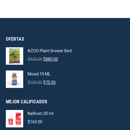
OFERTAS
AZOO Plant Grower Bed
Original
Current
$
925.00
$
880.00
price
price
was:
is:
Moxid 10 ML
$925.00.
$880.00.
Original
Current
$
105.00
$
75.00
price
price
was:
is:
MEJOR CALIFICADOS
$105.00.
$75.00.
Nafloxin 20 ml
$
160.00