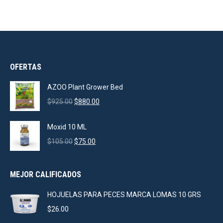
OFERTAS
AZOO Plant Grower Bed
Original
Current
$
925.00
$
880.00
price
price
was:
is:
Moxid 10 ML
$925.00.
$880.00.
Original
Current
$
105.00
$
75.00
price
price
was:
is:
MEJOR CALIFICADOS
$105.00.
$75.00.
HOJUELAS PARA PECES MARCA LOMAS 10 GRS
$
26.00