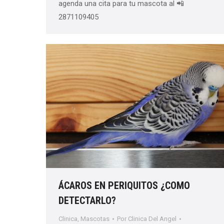
agenda una cita para tu mascota al 📲
2871109405
ÁCAROS EN PERIQUITOS ¿COMO
DETECTARLO?
Clinica
,
Mascotas
Por
Clinica Del Angel