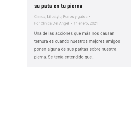
su pata en tu pierna
Clinica
,
Lifestyle
,
Perros y gatos
Por
Clinica Del Angel
14 enero, 2021
Una de las acciones que más nos causan
ternura es cuando nuestros mejores amigos
ponen alguna de sus patitas sobre nuestra
pierna. Se tenía entendido que…