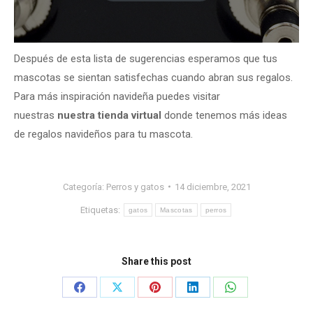
Después de esta lista de sugerencias esperamos que tus
mascotas se sientan satisfechas cuando abran sus regalos.
Para más inspiración navideña puedes visitar
nuestras
nuestra tienda virtual
donde tenemos más ideas
de regalos navideños para tu mascota.
Categoría:
Perros y gatos
14 diciembre, 2021
Etiquetas:
gatos
Mascotas
perros
Share this post
Share
Share
Share
Share
Share