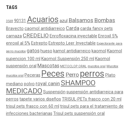
TAGS
Acuarios
Balsamos
Bombas
90131
azul
3569
Carda
Bravecto
caomol antidiarreico
carda fancy pets
CREDELIO
carnaza
Enrofloxacina inyectable
Enroxil 5%
enroxil al 5%
Estrepto
Estrepto Leer Inyectable
Expectorante para
gatos
hueso
kamol antidiarreico
kaomol
Kaomol
perro mucotox
supencion 100 ml
Kaomol Suspensión 250 ml
Kaomol
Mascotas
suspensión oral
METOCLOP ORAL
mucotos oral
Mucotox
Peces
perros
Perro
Peceras
Plato
mucotox oral
SHAMPOO
royal canin
mediano
polvo
MEDICADO
Suspensión
suspensión antidiarreica para
perros
tapete varios diseños
TRISUL-PETs frasco con 20 ml
trisul pets frasco con 60 ml
trisul pets para el tratamiento de
infecciones bacterianas
Trisul pets suspensión oral