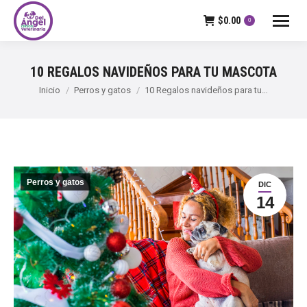
$
0.00
0
10 REGALOS NAVIDEÑOS PARA TU MASCOTA
Estás aquí:
Inicio
Perros y gatos
10 Regalos navideños para tu…
Perros y gatos
DIC
14