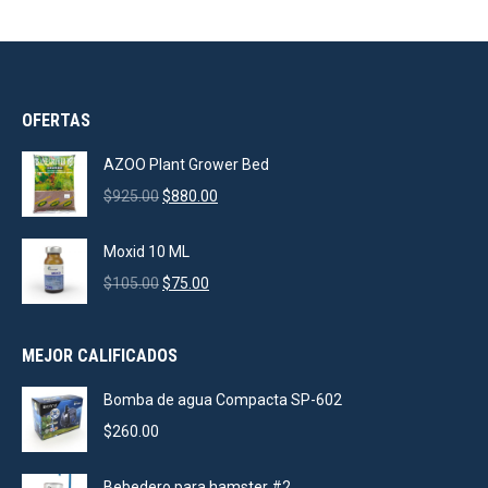
OFERTAS
AZOO Plant Grower Bed
Original
Current
$
925.00
$
880.00
price
price
was:
is:
Moxid 10 ML
$925.00.
$880.00.
Original
Current
$
105.00
$
75.00
price
price
was:
is:
MEJOR CALIFICADOS
$105.00.
$75.00.
Bomba de agua Compacta SP-602
$
260.00
Bebedero para hamster #2