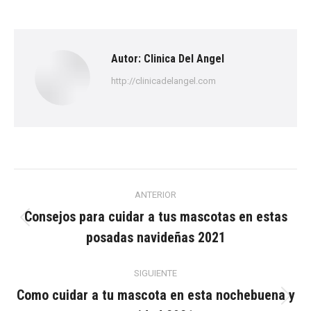
on
on
on
on
on
Facebook
X
Pinterest
LinkedIn
WhatsApp
Autor:
Clinica Del Angel
http://clinicadelangel.com
Navegación
ANTERIOR
entre
Consejos para cuidar a tus mascotas en estas
Publicación
posadas navideñas 2021
anterior:
publicaciones
SIGUIENTE
Como cuidar a tu mascota en esta nochebuena y
Publicación