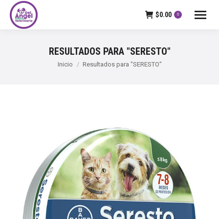
$
0.00
0
RESULTADOS PARA "
SERESTO
"
Estás aquí:
Inicio
Resultados para "SERESTO"